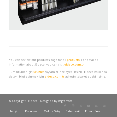
You can review our products page for all
products
. For detailed
information about Eldeco, you can visit
eldeco.com.tr
Tüm ürünler için
ürünler
sayfamızı inceleyebilirsiniz. Eldeco hakkında
detaylı bilgi edinmek için
eldeco.com.tr
adresini ziyaret edebilirsiniz.
© Copyright - Eldeco - Designed by
mgformat
İletişim
Kurumsal
Online Satış
Eldecorail
Eldecofloor