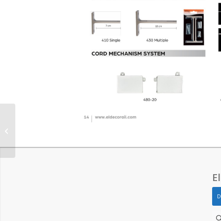
Eldeco Motorized
Curtain Rail
E
D