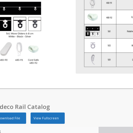
ldeco Rail Catalog
ownload File
View Fullscreen