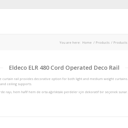
You are here:
Home
/
Products
/
Products
Eldeco ELR 480 Cord Operated Deco Rail
 curtain rail provides decorative option for both light and medium weight curtain
and ceiling supports.
de rayı, hem hafif hem de orta ağırlıktaki perdeler için dekoratif bir seçenek sunar