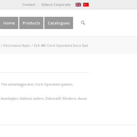
Contact
Eldeco Corporate
Home
Products
Catalogues
/
Decorative Rails
/
ELR 480 Cord Operated Deco Rail
s. The advantages are; Cord Operated system,
. Avantajları; Kablolu sistem, Dekoratif, Modern, duvar