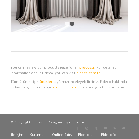
1
2
You can review our products page for all
products
. For detailed
information about Eldeco, you can visit
eldeco.com.tr
Tüm ürünler için
ürünler
sayfamızı inceleyebilirsiniz. Eldeco hakkında
detaylı bilgi edinmek için
eldeco.com.tr
adresini ziyaret edebilirsiniz.
© Copyright - Eldeco - Designed by
mgformat
İletişim
Kurumsal
Online Satış
Eldecorail
Eldecofloor