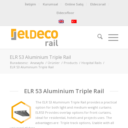
İletişim
Kurumsal
Online Satış
Eldecorail
Eldecofloor
ELR 53 Aluminium Triple Rail
Buradasınız:
Anasayfa
/
Ürünler
/
Products
/
Hospital Rails
/
ELR 53 Aluminium Triple Rail
ELR 53 Aluminium Triple Rail
The ELR 53 Aluminium Triple Rail provides a practical
option for both light and medium weight curtains.
ELR53 Provides overlap options for front curtains,
ideal for residential, hotels and projects uses. The
advantages are: Triple track options, Usable with all
universal gliders…