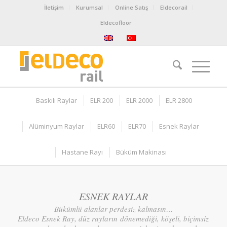
İletişim
Kurumsal
Online Satış
Eldecorail
Eldecofloor
Baskılı Raylar
ELR 200
ELR 2000
ELR 2800
Alüminyum Raylar
ELR60
ELR70
Esnek Raylar
Hastane Rayı
Büküm Makinası
ESNEK RAYLAR
Bükümlü alanlar perdesiz kalmasın…
Eldeco Esnek Ray, düz rayların dönemediği, köşeli, biçimsiz